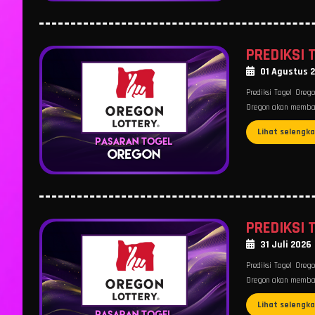
PREDIKSI 
01 Agustus 
Prediksi Togel Ore
Oregon akan membagik
Lihat selengk
PREDIKSI 
31 Juli 2026
Prediksi Togel Ore
Oregon akan membagik
Lihat selengk