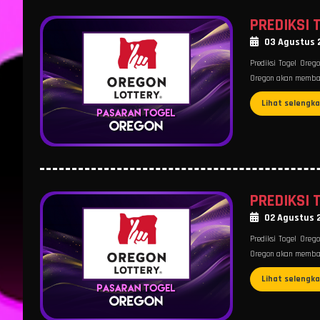
PREDIKSI 
03 Agustus 
Prediksi Togel Ore
Oregon akan membagik
Lihat selengk
PREDIKSI 
02 Agustus 
Prediksi Togel Ore
Oregon akan membagik
Lihat selengk