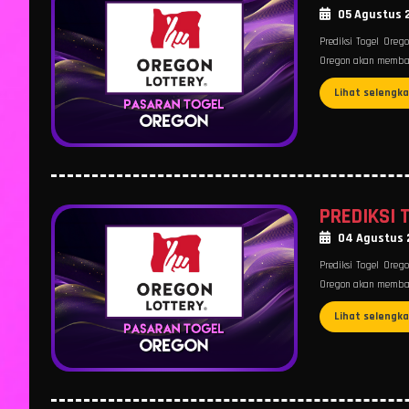
05 Agustus 
Prediksi Togel Ore
Oregon akan membagik
Lihat selengk
PREDIKSI 
04 Agustus 
Prediksi Togel Ore
Oregon akan membagik
Lihat selengk