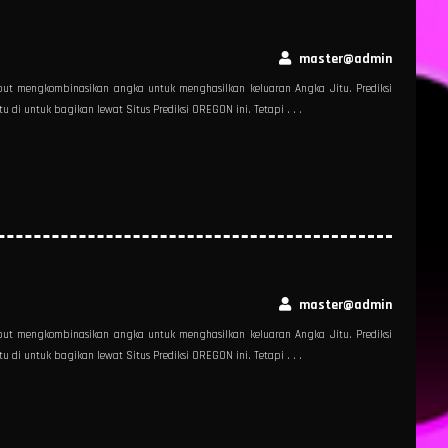
master@admin
ebut mengkombinasikan angka untuk menghasilkan keluaran Angka Jitu. Prediksi
 di untuk bagikan lewat Situs Prediksi OREGON ini. Tetapi . . .
master@admin
ebut mengkombinasikan angka untuk menghasilkan keluaran Angka Jitu. Prediksi
 di untuk bagikan lewat Situs Prediksi OREGON ini. Tetapi . . .