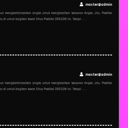
master@admin
ebut mengkombinasikan angka untuk menghasilkan keluaran Angka Jitu. Prediksi
 di untuk bagikan lewat Situs Prediksi OREGON ini. Tetapi . . .
master@admin
ebut mengkombinasikan angka untuk menghasilkan keluaran Angka Jitu. Prediksi
 di untuk bagikan lewat Situs Prediksi OREGON ini. Tetapi . . .