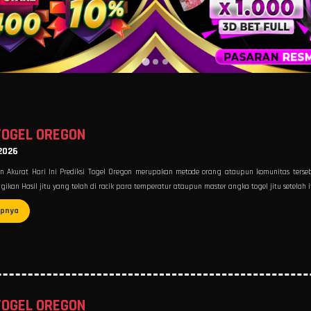
TOGEL OREGON
2026
gon Akurat Hari Ini Prediksi Togel Oregon merupakan metode orang ataupun komunitas ters
an Hasil jitu yang telah di racik para temperatur ataupun master angka togel jitu setelah itu
apnya
TOGEL OREGON