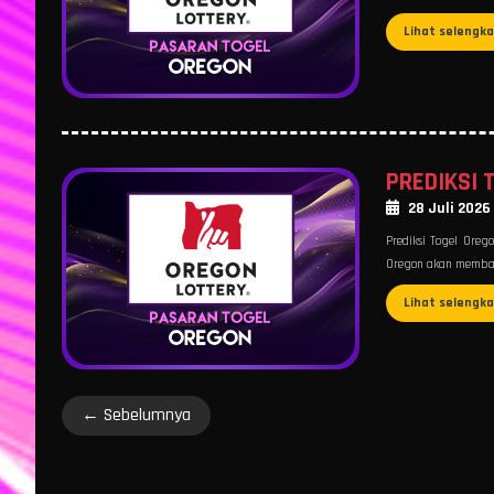
Lihat selengk
PREDIKSI 
28 Juli 2026
Prediksi Togel Ore
Oregon akan membagik
Lihat selengk
← Sebelumnya