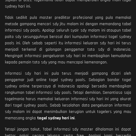
sajikan di atas, Togelmania telah dapat memperoleh angka main togel
sydney hari ini.
Tidak sedikit pula master prediktor profesional yang pula memakai
metode gampang mencari sdy jitu malam ini dengan memandang tabel
informasi sdy pools. Apalagi seluruh syair sdy malam ini ataupun tabel
paito sdy sesungguhnya berasal dari kumpulan informasi togel sydney
pools ini. Oleh sebab seperti itu informasi keluaran sdy hari ini terus
menjadi terkenal di golongan penggemar toto sdy di Indonesia.
Mengingat informasi pengeluaran sdy hari ini membagikan kemudahan
kepada pemain toto sdy yang mau mencapai kemenangan.
Informasi sdy hari ini pula terus menjadi gampang dicari oleh
penggemar judi online togel sydney pools. Sebagian bandar togel
sydney online terpercaya di Indonesia apalagi bersedia membagikan
rangkuman tabel informasi sdy pools. Tetapi demikian, Senantiasa saja
togelmania harus memakai keluaran informasi sdy hari ini yang akurat
dari togel sydney pools. Sebab kesalahan data pengeluaran informasi
sdy malam ini dapat menimbulkan kerugian untuk togelers yang mau
memasang angka
togel sydney hari ini
.
Tetapi jangan takut, Tabel informasi sdy master dihalaman ini dapat
bettor pakai secara leluasa serta free. Apalagi kami bersedia