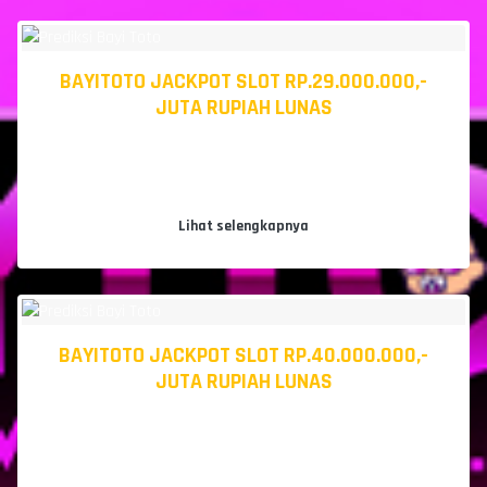
BAYITOTO JACKPOT SLOT RP.29.000.000,-
JUTA RUPIAH LUNAS
Selamat kepada User id : Mati**** Telah berhasil mendapatkan kemenangan
besar pada permainan FORTUNE RABBIT Dengan kemenangan Sebesar
RP.29.000.000,- Setelah mengisi formulir withdraw dengan kurun . . .
Lihat selengkapnya
BAYITOTO JACKPOT SLOT RP.40.000.000,-
JUTA RUPIAH LUNAS
Selamat kepada User id : KEL***02 Telah berhasil mendapatkan kemenangan
besar pada permainan SWEET BONANZA 1000 Dengan kemenangan Sebesar
RP.40.000.000,- Setelah mengisi formulir withdraw dengan k . . .