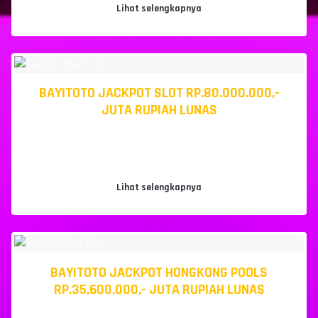
Lihat selengkapnya
BAYITOTO JACKPOT SLOT RP.80.000.000,-
JUTA RUPIAH LUNAS
Selamat kepada User id : Mar*****k Telah berhasil mendapatkan kemenangan
besar pada permainan MAHJONG WAYS Dengan kemenangan Sebesar
RP.80.000.000,- Setelah mengisi formulir withdraw dengan kurung . . .
Lihat selengkapnya
BAYITOTO JACKPOT HONGKONG POOLS
RP.35,600,000,- JUTA RUPIAH LUNAS
Selamat kepada User id : RE***29 Telah berhasil mendapatkan kemenangan