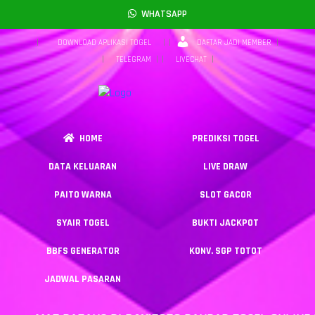
WHATSAPP
DOWNLOAD APLIKASI TOGEL
DAFTAR JADI MEMBER
TELEGRAM
LIVECHAT
HOME
PREDIKSI TOGEL
DATA KELUARAN
LIVE DRAW
PAITO WARNA
SLOT GACOR
SYAIR TOGEL
BUKTI JACKPOT
BBFS GENERATOR
KONV. SGP TOTOT
JADWAL PASARAN